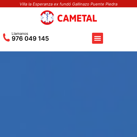
Villa la Esperanza ex fundó Gallinazo Puente Piedra